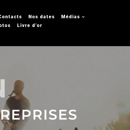
Contacts
Nos dates
Médias
otos
Livre d’or
N
REPRISES