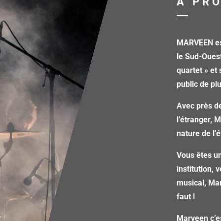
A PR
MARVEEN est
le Sud-Oues
quartet » et
public de pl
Avec près de
l’étranger, 
nature de l
Vous êtes un
institution,
musical, Mar
faut !
Marveen c’e