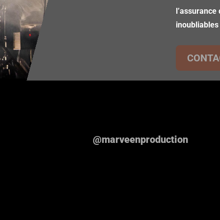
l’assurance 
inoubliables
CONTA
@marveenproduction