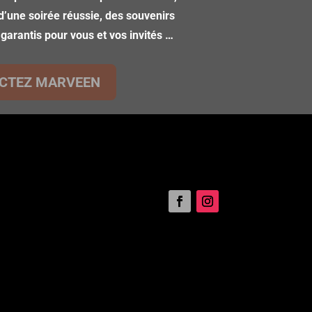
d’une soirée réussie, des souvenirs
 garantis pour vous et vos invités …
CTEZ MARVEEN