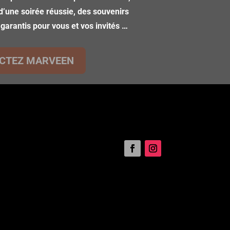
d’une soirée réussie, des souvenirs
 garantis pour vous et vos invités …
CTEZ MARVEEN