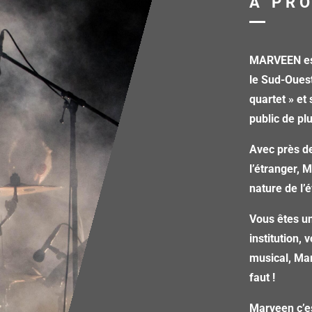
A PR
MARVEEN est
le Sud-Oues
quartet » et
public de pl
Avec près de
l’étranger, 
nature de l
Vous êtes un
institution,
musical, Mar
faut !
Marveen c’e