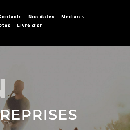
Contacts
Nos dates
Médias
otos
Livre d’or
N
REPRISES