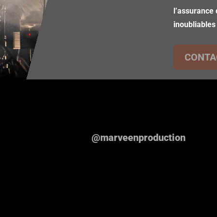
l’assurance 
inoubliables
CONTA
@marveenproduction