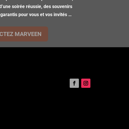
d’une soirée réussie, des souvenirs
 garantis pour vous et vos invités …
CTEZ MARVEEN