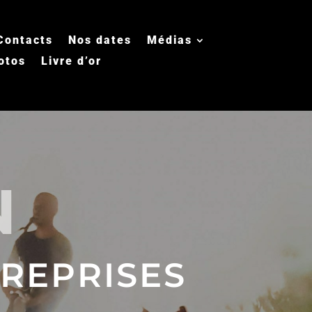
Contacts
Nos dates
Médias
otos
Livre d’or
N
REPRISES