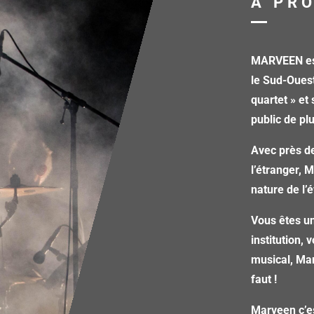
A PR
MARVEEN est
le Sud-Oues
quartet » et
public de pl
Avec près de
l’étranger, 
nature de l
Vous êtes un
institution,
musical, Mar
faut !
Marveen c’e