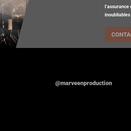
l’assurance 
inoubliables
CONTA
@marveenproduction