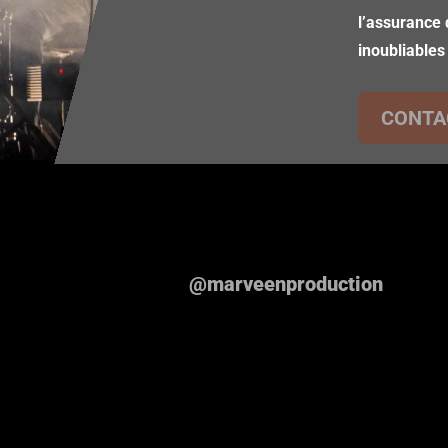
l’assurance 
inoubliables
CONTA
@marveenproduction