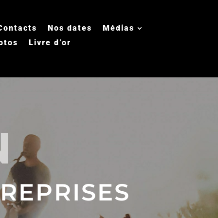
Contacts
Nos dates
Médias
otos
Livre d’or
N
REPRISES