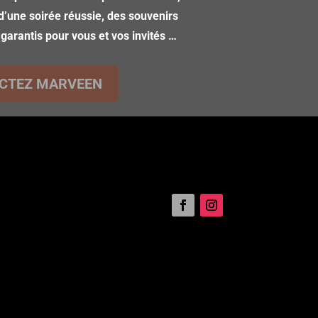
d’une soirée réussie, des souvenirs
 garantis pour vous et vos invités …
CTEZ MARVEEN