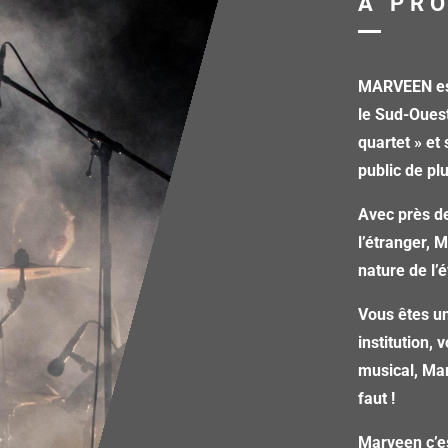
A PR
MARVEEN est
le Sud-Oues
quartet » et
public de pl
Avec près de
l’étranger, 
nature de l
Vous êtes un
institution,
musical, Mar
faut !
Marveen c’e