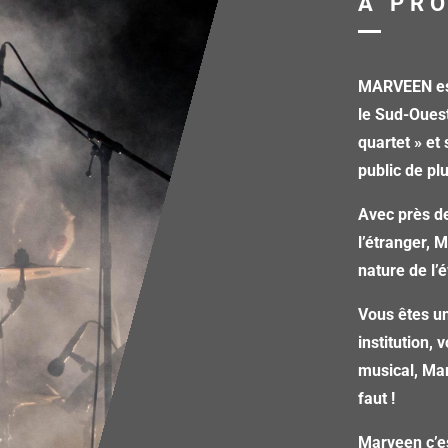
A PR
MARVEEN est
le Sud-Oues
quartet » et
public de pl
Avec près de
l’étranger, 
nature de l
Vous êtes un
institution,
musical, Mar
faut !
Marveen c’e