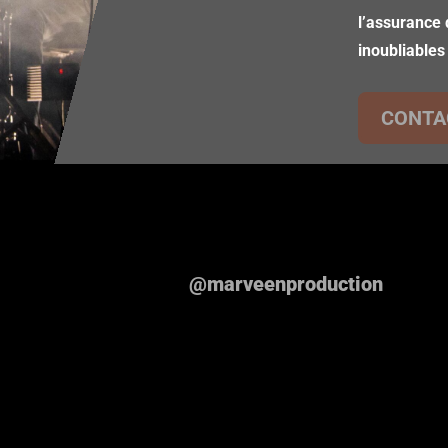
l’assurance 
inoubliables
CONTA
@marveenproduction