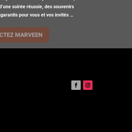
d’une soirée réussie, des souvenirs
 garantis pour vous et vos invités …
CTEZ MARVEEN