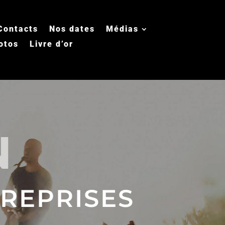
Contacts
Nos dates
Médias
otos
Livre d’or
N
REPRISES