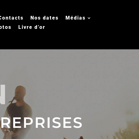
Contacts
Nos dates
Médias
otos
Livre d’or
N
REPRISES