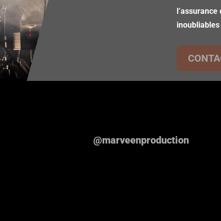
l’assurance 
inoubliables
CONTA
@marveenproduction