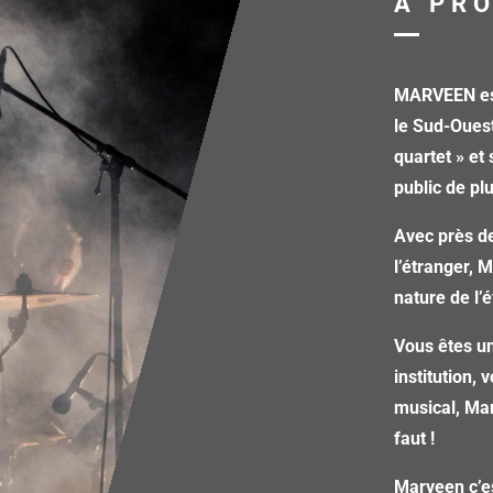
A PR
MARVEEN est
le Sud-Oues
quartet » et
public de pl
Avec près de
l’étranger, 
nature de l
Vous êtes un
institution,
musical, Mar
faut !
Marveen c’e