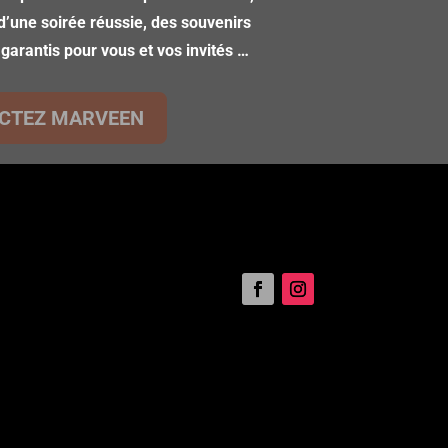
d’une soirée réussie, des souvenirs
 garantis pour vous et vos invités …
CTEZ MARVEEN