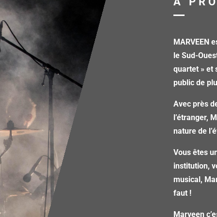
A PR
MARVEEN est
le Sud-Oues
quartet » et
public de pl
Avec près de
l’étranger, 
nature de l
Vous êtes un
institution,
musical, Mar
faut !
Marveen c’e