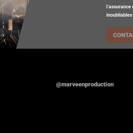
l’assurance 
inoubliables
CONTA
@marveenproduction