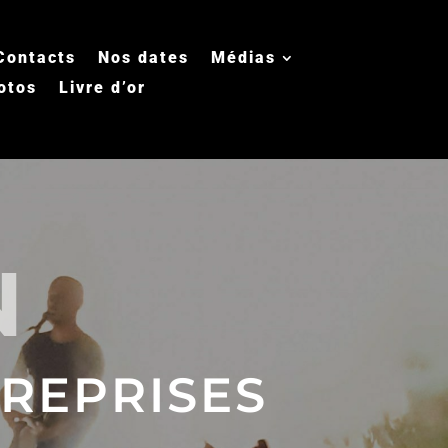
Contacts
Nos dates
Médias
otos
Livre d’or
N
REPRISES