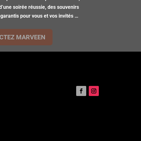
d’une soirée réussie, des souvenirs
 garantis pour vous et vos invités …
CTEZ MARVEEN