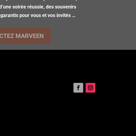
d’une soirée réussie, des souvenirs
 garantis pour vous et vos invités …
CTEZ MARVEEN