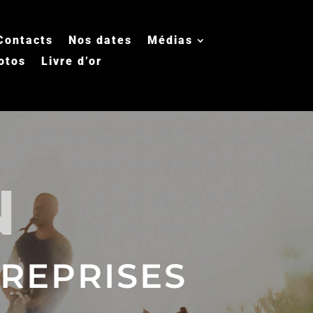
Contacts
Nos dates
Médias
otos
Livre d’or
N
REPRISES