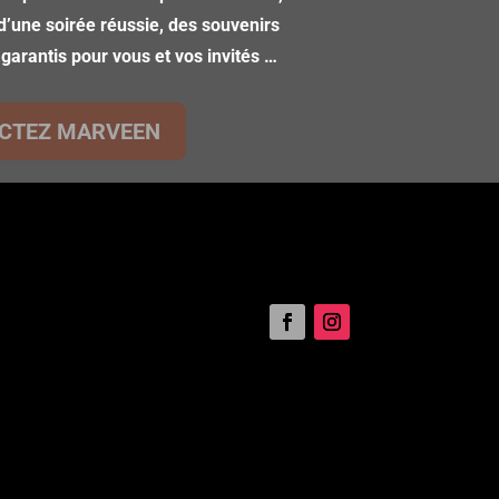
d’une soirée réussie, des souvenirs
 garantis pour vous et vos invités …
CTEZ MARVEEN