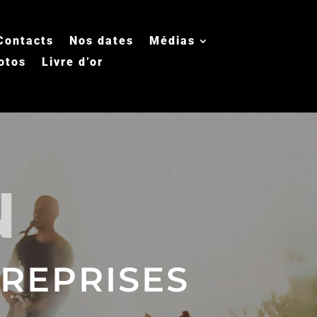
Contacts
Nos dates
Médias
otos
Livre d’or
N
REPRISES