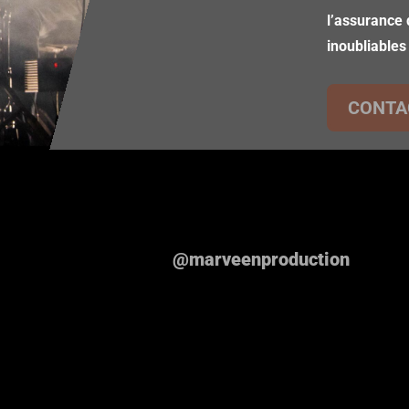
l’assurance 
inoubliables
CONTA
@marveenproduction