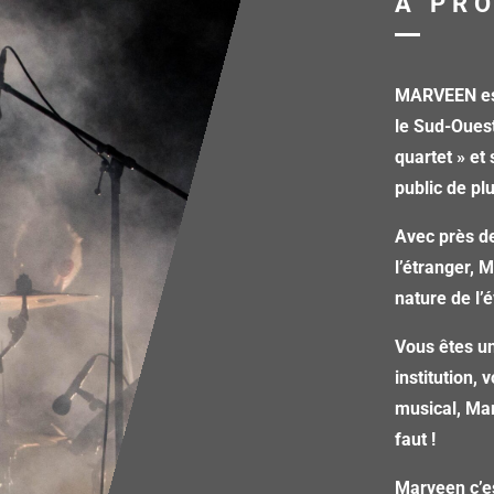
A PR
MARVEEN est
le Sud-Oues
quartet » et
public de pl
Avec près de
l’étranger, 
nature de l
Vous êtes un
institution,
musical, Mar
faut !
Marveen c’e